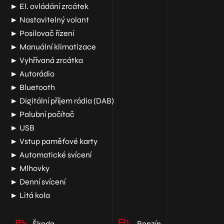
► El. ovládání zrcátek
► Nastavitelný volant
► Posilovač řízení
► Manuální klimatizace
► Vyhřívaná zrcátka
► Autorádio
► Bluetooth
► Digitální příjem rádia (DAB)
► Palubní počítač
► USB
► Vstup paměťové karty
► Automatické svícení
► Mlhovky
► Denní svícení
► Litá kola
Škoda
Benzín