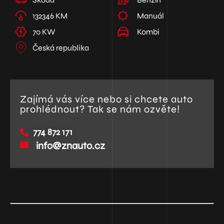
132346 KM
Manuál
70 KW
Kombi
Česká republika
Zajímá vás více nebo si chcete auto
prohlédnout? Tak se nám ozvěte!
774 872 171
info@znauto.cz