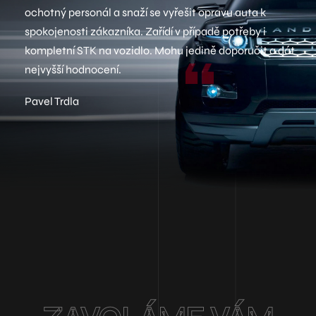
ochotný personál a snaží se vyřešit opravu auta k
spokojenosti zákazníka. Zařídí v případě potřeby i
kompletní STK na vozidlo. Mohu jedině doporučit a dát
nejvyšší hodnocení.
Pavel Trdla