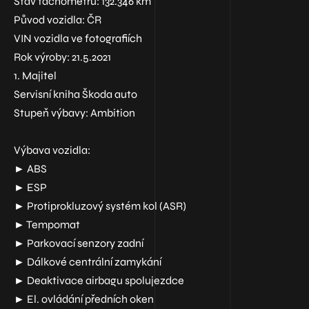
Stav tachometru: 132.346 km
Původ vozidla: ČR
VIN vozidla ve fotografiích
Rok výroby: 21.5.2021
1. Majitel
Servisní kniha Škoda auto
Stupeň výbavy: Ambition
Výbava vozidla:
► ABS
► ESP
► Protiprokluzový systém kol (ASR)
► Tempomat
► Parkovací senzory zadní
► Dálkové centrální zamykání
► Deaktivace airbagu spolujezdce
► El. ovládání předních oken