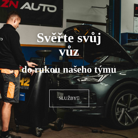
Svěřte svůj
vůz
do rukou našeho týmu
SLUŽBY