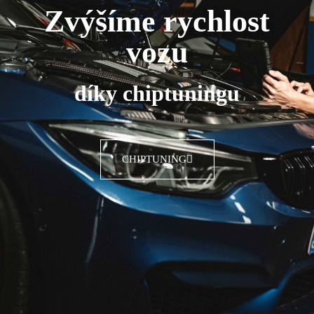
Zvýšíme rychlost
vozu
díky chiptuningu
CHIPTUNING