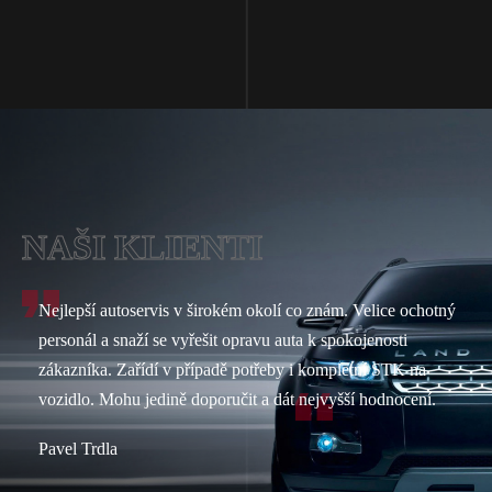
NAŠI KLIENTI
Nejlepší autoservis v širokém okolí co znám. Velice ochotný
personál a snaží se vyřešit opravu auta k spokojenosti
zákazníka. Zařídí v případě potřeby i kompletní STK na
vozidlo. Mohu jedině doporučit a dát nejvyšší hodnocení.
Pavel Trdla