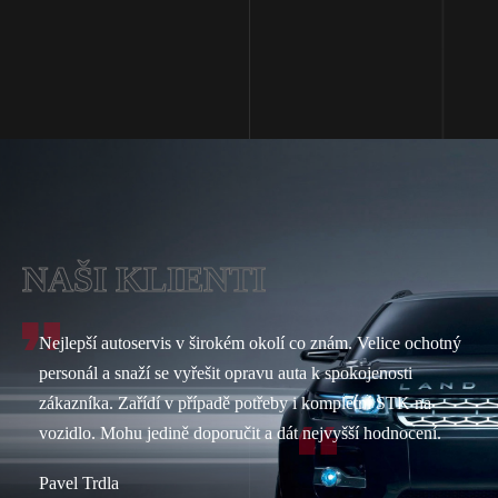
NAŠI KLIENTI
Nejlepší autoservis v širokém okolí co znám. Velice ochotný
personál a snaží se vyřešit opravu auta k spokojenosti
zákazníka. Zařídí v případě potřeby i kompletní STK na
vozidlo. Mohu jedině doporučit a dát nejvyšší hodnocení.
Pavel Trdla