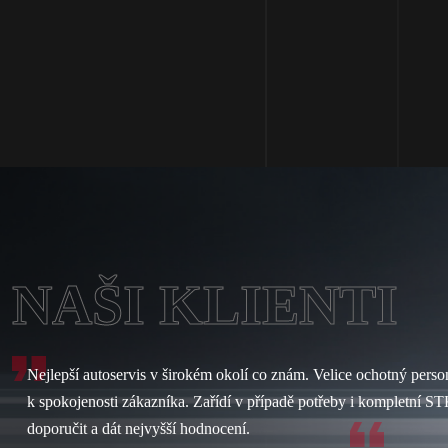
NAŠI KLIENTI
Nejlepší autoservis v širokém okolí co znám. Velice ochotný person
k spokojenosti zákazníka. Zařídí v případě potřeby i kompletní S
doporučit a dát nejvyšší hodnocení.