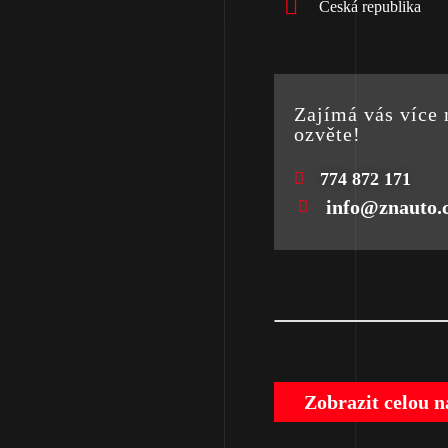
Česká republika
Zajímá vás více 
ozvěte!
774 872 171
info@znauto.
Zobrazit celou 