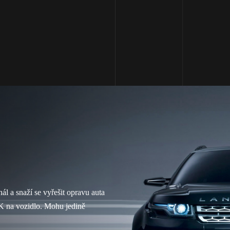
ál a snaží se vyřešit opravu auta
TK na vozidlo. Mohu jedině