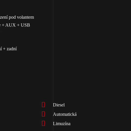
azení pod volantem
ce + AUX + USB
N
í + zadní
Diesel
Automatická
Limuzína