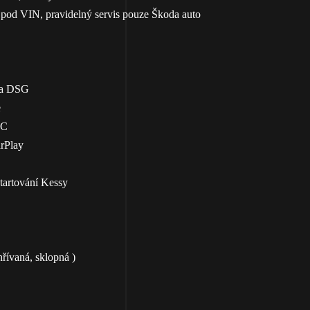
a pod VIN, pravidelný servis pouze Škoda auto
ka DSG
e
CC
rPlay
tartování Kessy
hřívaná, sklopná )