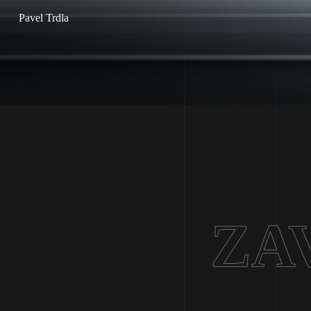
Pavel Trdla
ZA