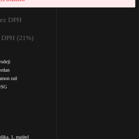
bez DPH
 DPH (21%)
odeji
Sedan
mon rail
 DSG
a
ika, 1. majitel