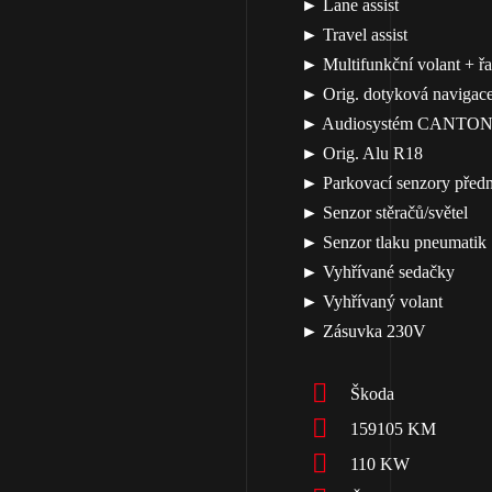
► Lane assist
► Travel assist
► Multifunkční volant + ř
► Orig. dotyková naviga
► Audiosystém CANTO
► Orig. Alu R18
► Parkovací senzory předn
► Senzor stěračů/světel
► Senzor tlaku pneumatik
► Vyhřívané sedačky
► Vyhřívaný volant
► Zásuvka 230V
Škoda
159105 KM
110 KW