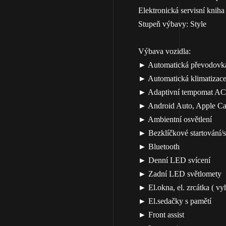
Elektronická servisní knih
Stupeň výbavy: Style
Výbava vozidla:
► Automatická převodov
► Automatická klimatizac
► Adaptivní tempomat A
► Android Auto, Apple Ca
► Ambientní osvětlení
► Bezklíčkové startování/s
► Bluetooth
► Denní LED svícení
► Zadní LED světlomety
► El.okna, el. zrcátka ( vy
► El.sedačky s pamětí
► Front assist