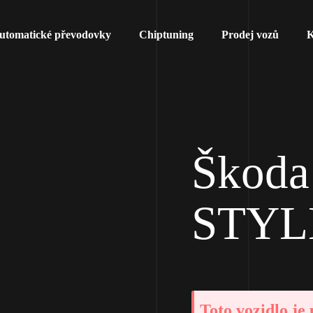
utomatické převodovky
Chiptuning
Prodej vozů
K
Škoda
STYLE
Toto vozidlo je