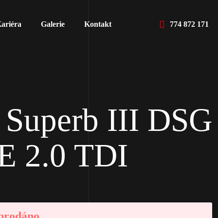
ariéra
Galerie
Kontakt
774 872 171
 Superb III DSG
 2.0 TDI
 prodáno