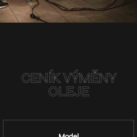
CENÍK VÝMĚNY
OLEJE
Model