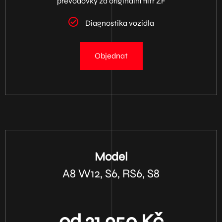
převodovky za originální filtr ZF
Diagnostika vozidla
Objednat
Model
A8 W12, S6, RS6, S8
od 21.950 Kč