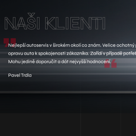
NAŠI KLIENTI
Nejlepší autoservis v širokém okolí co znám. Velice ochotný p
opravu auta k spokojenosti zákazníka. Zařídí v případě potře
Mohu jedině doporučit a dát nejvyšší hodnocení.
Pavel Trdla