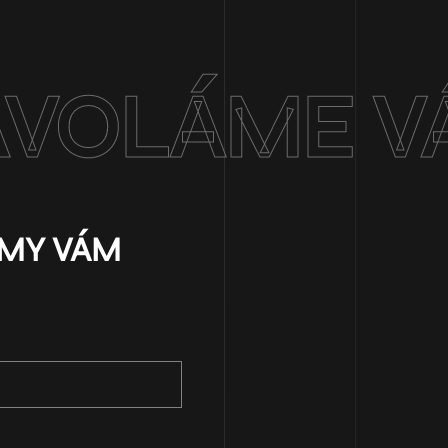
AVOLÁME V
 MY VÁM