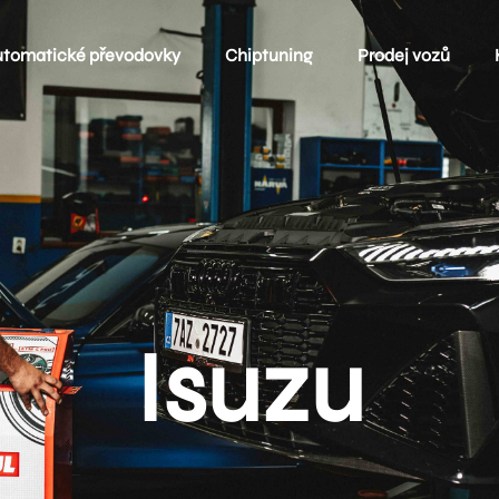
utomatické převodovky
Chiptuning
Prodej vozů
Isuzu