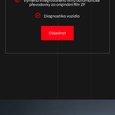
Výměna integrovaného filtru automatické
převodovky za originální filtr ZF
Diagnostika vozidla
Objednat