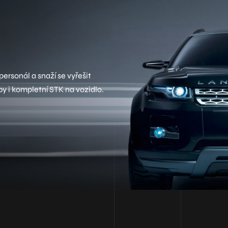
ersonál a snaží se vyřešit
by i kompletní STK na vozidlo.