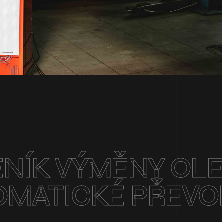
NÍK VÝMĚNY OL
OMATICKÉ PŘEV