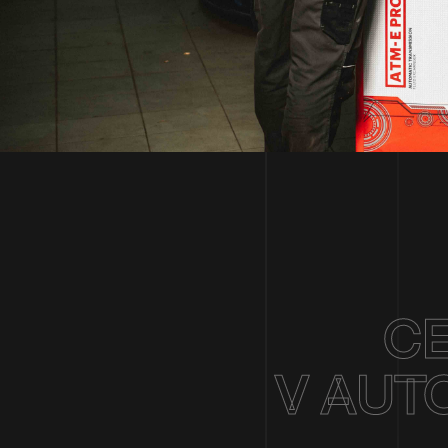
CE
V AUT