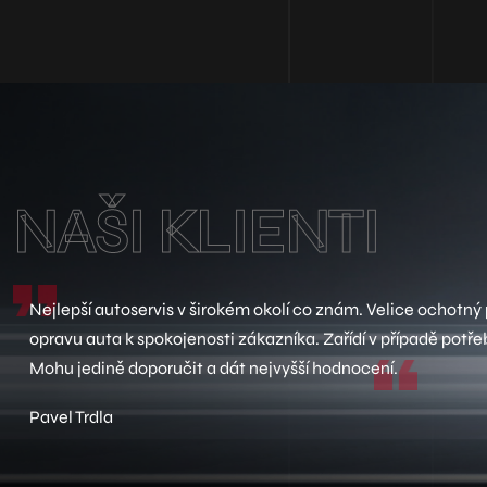
NAŠI KLIENTI
Nejlepší autoservis v širokém okolí co znám. Velice ochotný p
opravu auta k spokojenosti zákazníka. Zařídí v případě potře
Mohu jedině doporučit a dát nejvyšší hodnocení.
Pavel Trdla