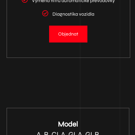
Výměna filtru automatické převodovky
Diagnostika vozidla
Objednat
Model
A, B, CLA, GLA, GLB