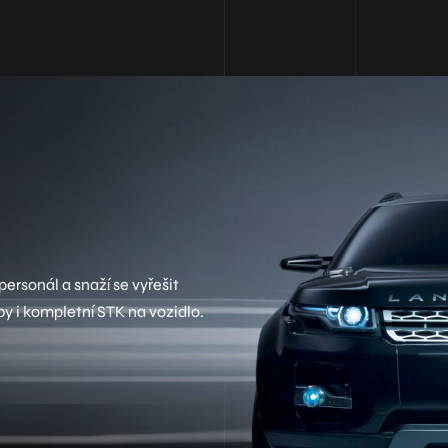
ersonál a snaží se vyřešit
by i kompletní STK na vozidlo.