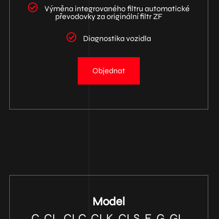
Výměna integrovaného filtru automatické
převodovky za originální filtr ZF
Diagnostika vozidla
Objednat
Model
C, CL, CLC, CLK, CLS, E, G, GL,