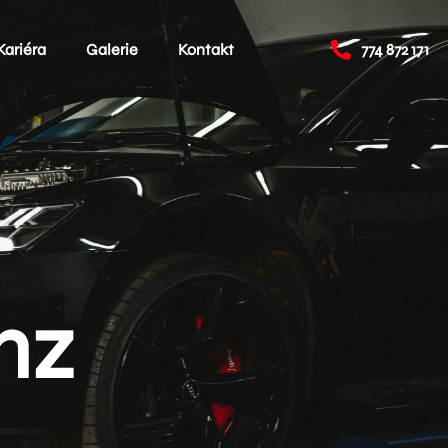
Kariéra
Galerie
Kontakt
774 872 171
nz