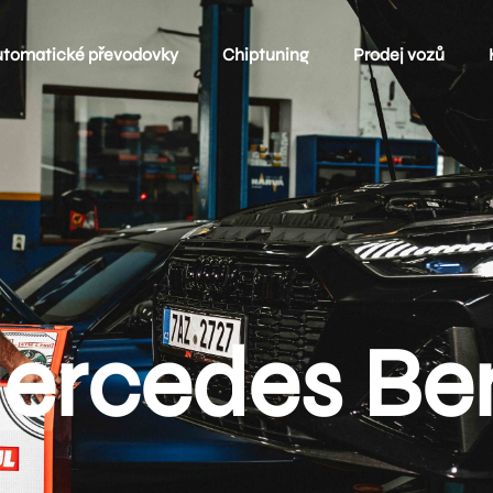
utomatické převodovky
Chiptuning
Prodej vozů
ercedes Be