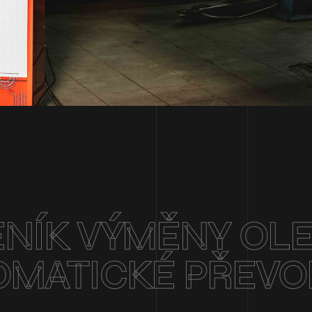
NÍK VÝMĚNY OL
OMATICKÉ PŘEV