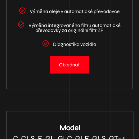
Výměna oleje v automatické převodovce
Výměna integrovaného filtru automatické
převodovky za originální filtr ZF
Diagnostika vozidla
Objednat
Model
C, CLS, E, GL, GLC, GLE, GLS, GT-4,