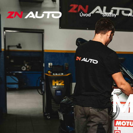
Úvod
Služby
A
M